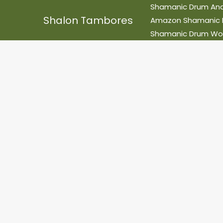
Skip
Shamanic Drum And 
Shalon Tambores
to
Amazon Shamanic Ret
content
Shamanic Drum Wo