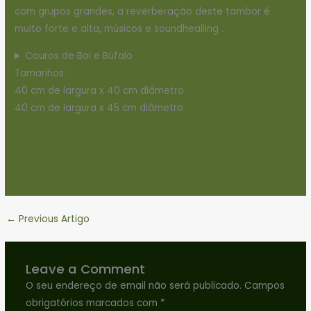
com grupos grandes, a reverberação deste tambor é
muito forte e alta, músicos e soundhealling .
Couros de Boi e Búfalo
Tamanhos:
40 cm de largura x 40 cm diâmetro
40 cm de largura x 45 cm diâmetro
←
Previous Artigo
Leave a Comment
O seu endereço de email não será publicado.
Campos
obrigatórios marcados com
*