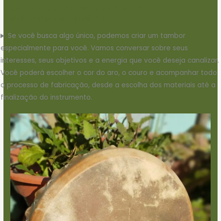
Leave a Comment
/
Uncategorized
/ By
shalontambores@gmail.com
Se você busca algo único, podemos criar um tambor
especialmente para você. Vamos conversar sobre seus
interesses, seus objetivos e a energia que você deseja canalizar.
Você poderá escolher o cor do aro, o couro e acompanhar todo
o processo de fabricação, desde a escolha dos materiais até a
finalização do instrumento.