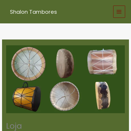
Skip
to
Shalon Tambores
content
Loja