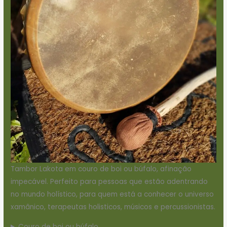
Tambor Lakota em couro de boi ou búfalo, afinação
impecável. Perfeito para pessoas que estão adentrando
no mundo holístico, para quem está a conhecer o universo
xamânico, terapeutas holisticos, músicos e percussionistas.
Couro de boi ou búfalo