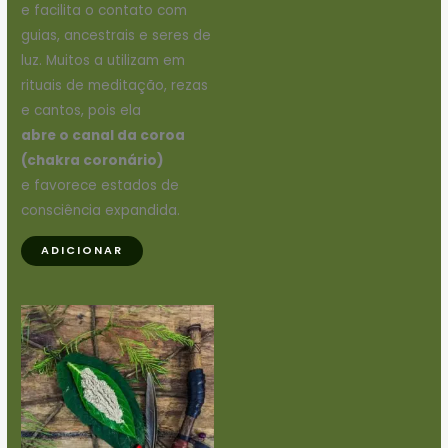
e facilita o contato com
guias, ancestrais e seres de
luz. Muitos a utilizam em
rituais de meditação, rezas
e cantos, pois ela
abre o canal da coroa
(chakra coronário)
e favorece estados de
consciência expandida.
ADICIONAR