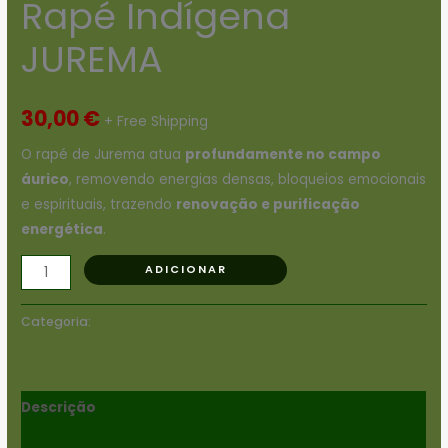
Rapé Indígena
JUREMA
30,00
€
+ Free Shipping
O rapé de Jurema atua
profundamente no campo
áurico
, removendo energias densas, bloqueios emocionais
e espirituais, trazendo
renovação e purificação
energética
.
ADICIONAR
Categoria:
Rapé Indígena
Descrição
Avaliações (0)